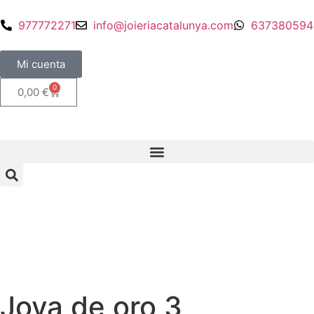
977772271
info@joieriacatalunya.com
637380594
Mi cuenta
0
0,00
€
Joya de oro 3