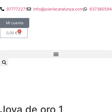
977772271
info@joieriacatalunya.com
637380594
Mi cuenta
0
0,00
€
Joya de oro 1