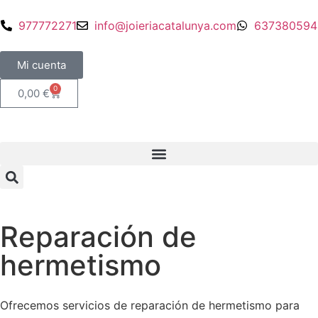
977772271
info@joieriacatalunya.com
637380594
Mi cuenta
0
0,00
€
Reparación de
hermetismo
Ofrecemos servicios de reparación de hermetismo para